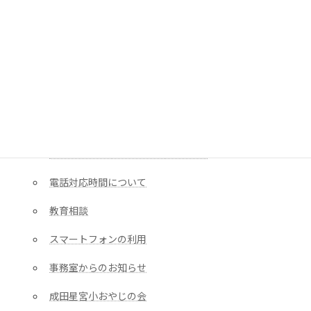
日課表
学校研究課題・研修
成田星宮小学校区 中学校HP
成田星宮小いじめはいらない宣言
日直を置かない日について
校歌と学びのゆりかご/キャラクター
電話対応時間について
教育相談
スマートフォンの利用
事務室からのお知らせ
成田星宮小おやじの会