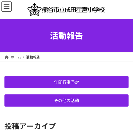
コ
ナ
ン
ビ
テ
ゲ
ン
ー
ツ
シ
へ
ョ
活動報告
ス
ン
キ
に
ッ
移
プ
動
ホーム
活動報告
年間行事予定
その他の活動
投稿アーカイブ