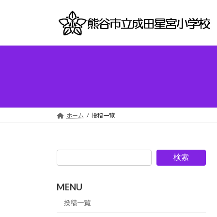
コ
ナ
ン
ビ
テ
ゲ
ン
ー
ツ
シ
へ
ョ
ス
ン
キ
に
ッ
移
プ
動
ホーム
投稿一覧
検索
MENU
投稿一覧