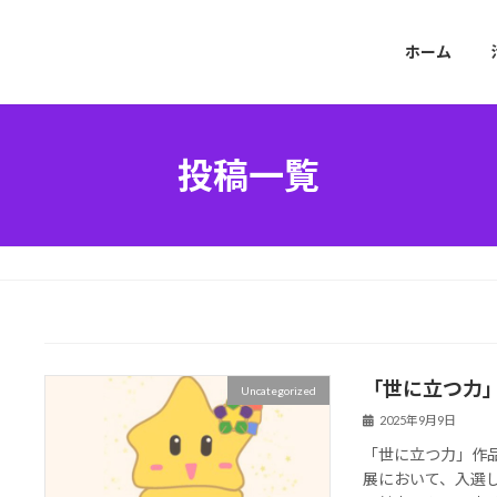
ホーム
投稿一覧
「世に立つ力
Uncategorized
2025年9月9日
「世に立つ力」作
展において、入選