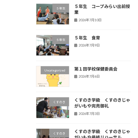
５年生 コープみらい出前授
５年生
業
2026年7月10日
５年生 食育
５年生
2026年7月9日
第１回学校保健委員会
Uncategorized
2026年7月6日
くすのき学級 くすのきじゃ
くすのき
がいもや完売御礼
2026年7月3日
くすのき学級 くすのきじゃ
くすのき
がいもや最終リハーサル