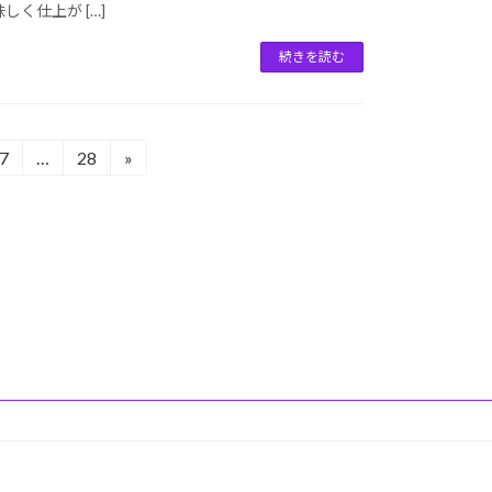
く仕上が […]
続きを読む
7
…
28
»
固
固
定
定
ペ
ペ
ー
ー
ジ
ジ