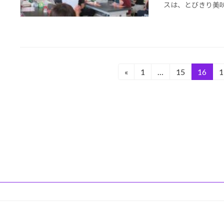
スは、とびきり美味し
投
«
1
…
15
16
1
固
固
固
定
定
定
稿
ペ
ペ
ペ
の
ー
ー
ー
ジ
ジ
ジ
ペ
ー
ジ
送
り