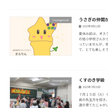
うさぎの仲間
Uncategorized
2025年8月12日
夏休み前は、オス
の旭小学校さんか
っていませんが、
て、とても楽しそうに
くすのき学級
Uncategorized
2025年7月22日
７月１５日（火）
員の先生方を招き
達の育てたじゃが