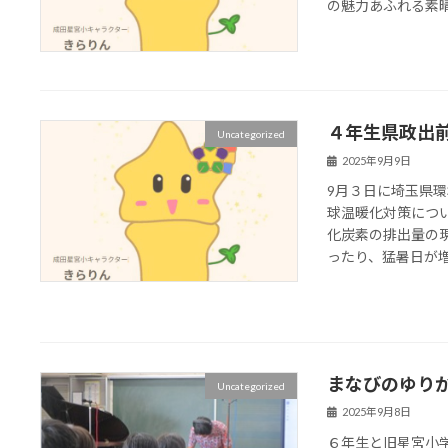
の魅力あふれる素
４年生県政出
Uncategorized
2025年9月9日
9月３日に埼玉県
球温暖化対策につ
化炭素の排出量の
ったり、猛暑日が増え
まなびのゆり
Uncategorized
2025年9月8日
６年生と旧星宮小