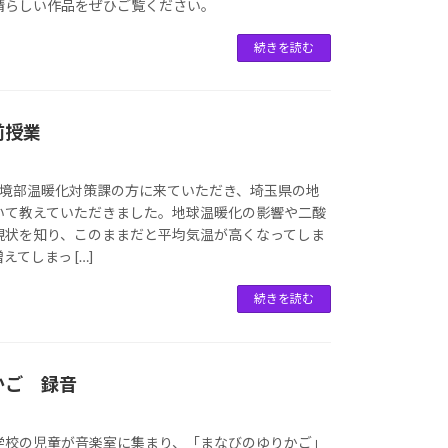
晴らしい作品をぜひご覧ください。
続きを読む
前授業
環境部温暖化対策課の方に来ていただき、埼玉県の地
いて教えていただきました。地球温暖化の影響や二酸
現状を知り、このままだと平均気温が高くなってしま
てしまっ […]
続きを読む
かご 録音
学校の児童が音楽室に集まり、「まなびのゆりかご」